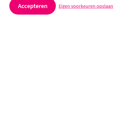
Accepteren
Eigen voorkeuren opslaan
Meerkoetstraat 3
2406 GA Alphen aan den Rijn
0172 - 748180
Stuur een e-mail
Volg ons op social media
Prisma VSO is onderdeel van SCOPE scholengroep
Privacy- en cookieverklaring