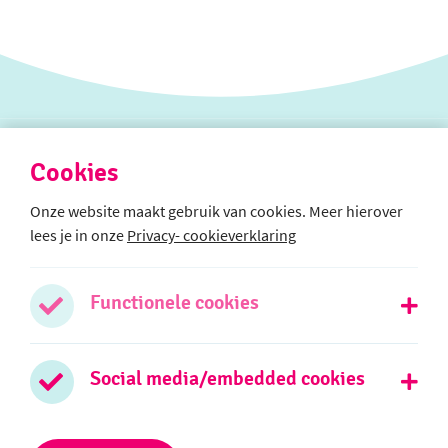
Cookies
Onze website maakt gebruik van cookies. Meer hierover
lees je in onze
Privacy- cookieverklaring
Afdeling SO
Boterbloemweg 21b
2403 TR Alphen aan den Rijn
Functionele cookies
0172 - 474026
Social media/embedded cookies
Stuur een e-mail
Afdeling VSO