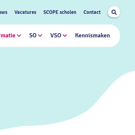
Search
uws
Vacatures
SCOPE scholen
Contact
rmatie
SO
VSO
Kennismaken