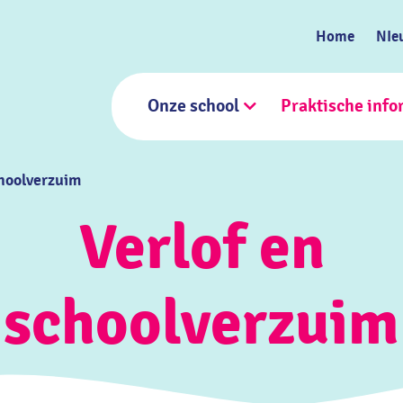
Home
NIe
Onze school
Praktische info
choolverzuim
Verlof en
schoolverzuim