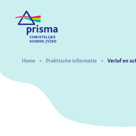
Skip
to
main
content
Breadcrumb
Home
Praktische informatie
Verlof en s