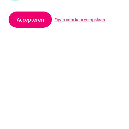
Stuur een e-mail
Afdeling VSO
Accepteren
Eigen voorkeuren opslaan
Meerkoetstraat 3
2406 GA Alphen aan den Rijn
0172 - 748180
Stuur een e-mail
Volg ons op social media
Prisma VSO is onderdeel van SCOPE scholengroep
Privacy- en cookieverklaring