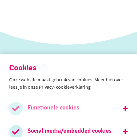
Cookies
Onze website maakt gebruik van cookies. Meer hierover
lees je in onze
Privacy- cookieverklaring
Afdeling SO
Boterbloemweg 21b
2403 TR Alphen aan den Rijn
Functionele cookies
0172 - 474026
Social media/embedded cookies