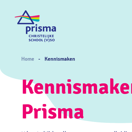
Skip
to
main
content
Breadcrumb
Home
Kennismaken
Kennismake
Prisma