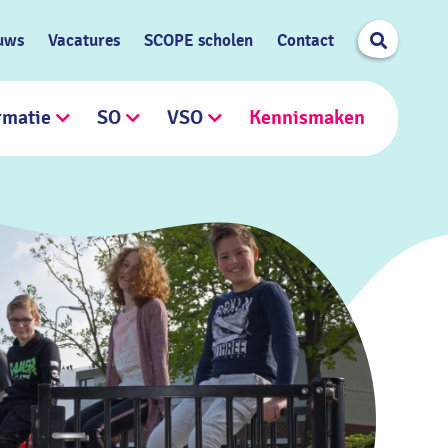
Search
uws
Vacatures
SCOPE scholen
Contact
rmatie
SO
VSO
Kennismaken