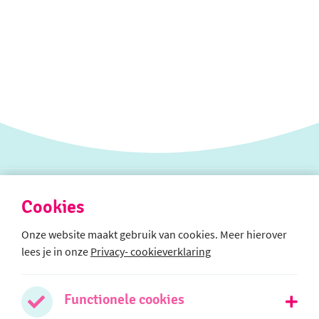
Cookies
Onze website maakt gebruik van cookies. Meer hierover
lees je in onze
Privacy- cookieverklaring
Afdeling SO
Boterbloemweg 21b
2403 TR Alphen aan den Rijn
Functionele cookies