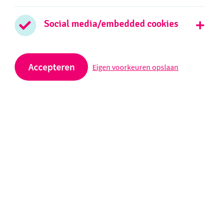
0172 - 474026
Social media/embedded cookies
Stuur een e-mail
Afdeling VSO
Accepteren
Eigen voorkeuren opslaan
Meerkoetstraat 3
2406 GA Alphen aan den Rijn
0172 - 748180
Stuur een e-mail
Volg ons op social media