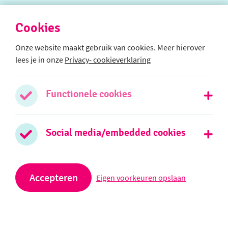
Cookies
Onze website maakt gebruik van cookies. Meer hierover
lees je in onze
Privacy- cookieverklaring
Afdeling SO
Boterbloemweg 21b
2403 TR Alphen aan den Rijn
Functionele cookies
0172 - 474026
Social media/embedded cookies
Stuur een e-mail
Afdeling VSO
Accepteren
Eigen voorkeuren opslaan
Meerkoetstraat 3
2406 GA Alphen aan den Rijn
0172 - 748180